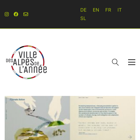
DE
EN
FR
IT
SL