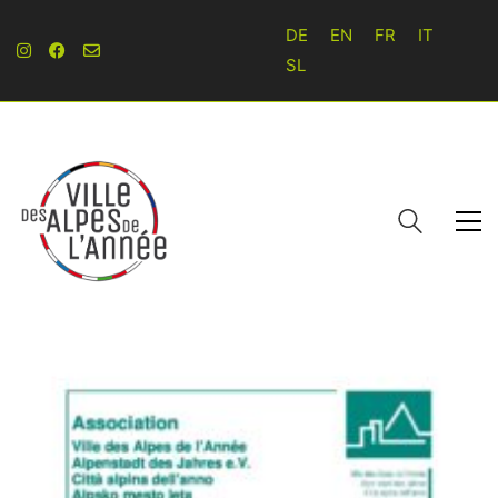
DE
EN
FR
IT
SL