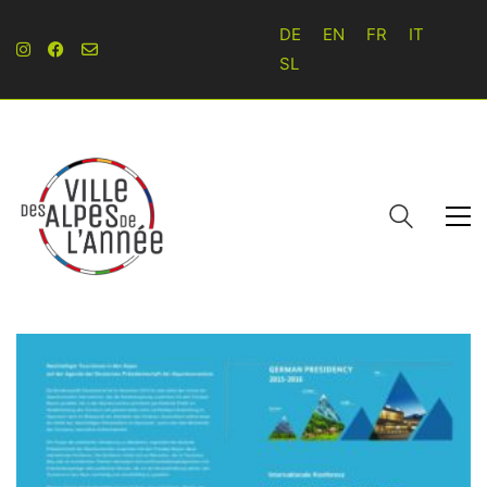
DE
EN
FR
IT
SL