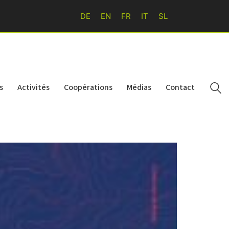
DE
EN
FR
IT
SL
s
Activités
Coopérations
Médias
Contact