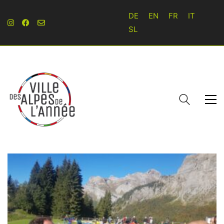
DE
EN
FR
IT
SL