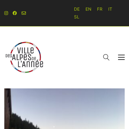
DE
EN
FR
IT
SL