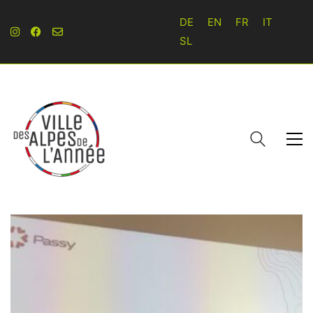
DE
EN
FR
IT
SL