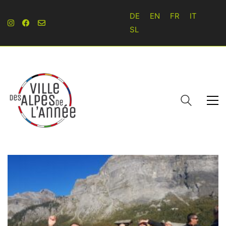
DE
EN
FR
IT
SL