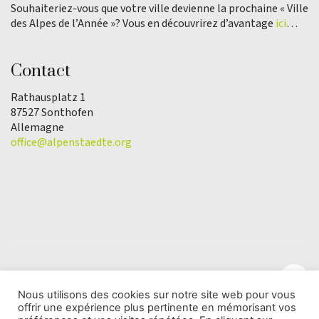
Souhaiteriez-vous que votre ville devienne la prochaine « Ville
des Alpes de l’Année »? Vous en découvrirez d’avantage
ici
…
Contact
Rathausplatz 1
87527 Sonthofen
Allemagne
office@alpenstaedte.org
Nous utilisons des cookies sur notre site web pour vous
offrir une expérience plus pertinente en mémorisant vos
© Copyright 2025 | L'association Ville des Alpes de