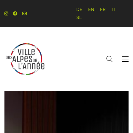
DE
EN
FR
IT
SL