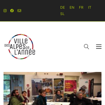
DE
EN
FR
IT
SL