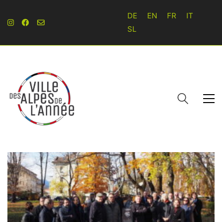
DE
EN
FR
IT
SL