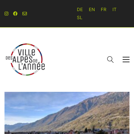
DE
EN
FR
IT
SL