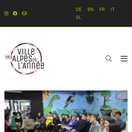
DE
EN
FR
IT
SL