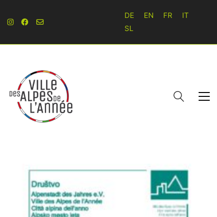
DE
EN
FR
IT
SL