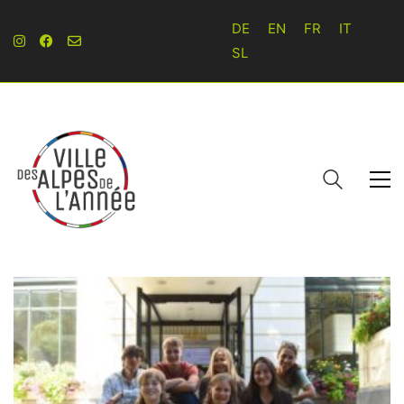
DE
EN
FR
IT
SL