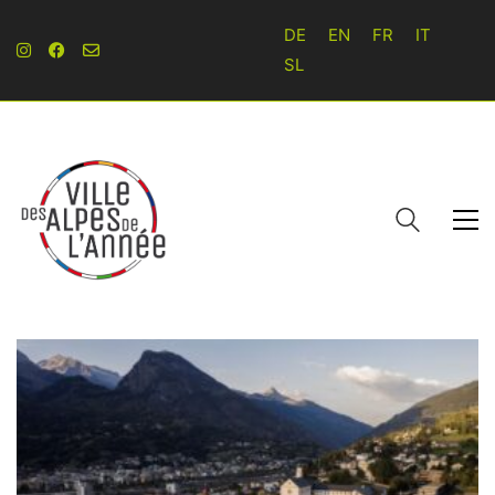
DE
EN
FR
IT
SL