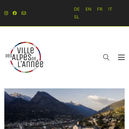
DE
EN
FR
IT
SL