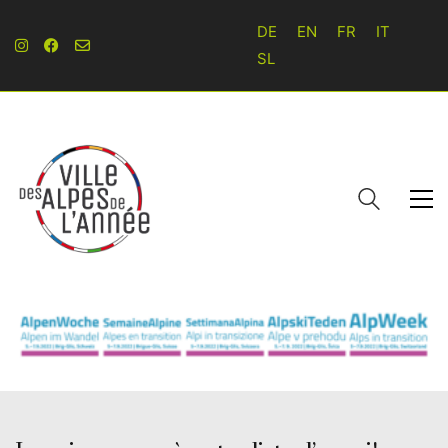
DE
EN
FR
IT
SL