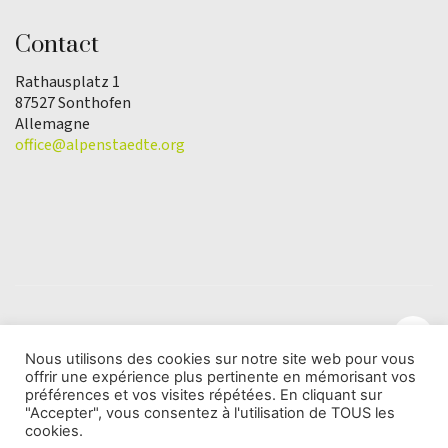
Contact
Rathausplatz 1
87527 Sonthofen
Allemagne
office@alpenstaedte.org
Nous utilisons des cookies sur notre site web pour vous
offrir une expérience plus pertinente en mémorisant vos
© Copyright 2025 | L'association Ville des Alpes de
préférences et vos visites répétées. En cliquant sur
l'Année |
Protection des données
"Accepter", vous consentez à l'utilisation de TOUS les
cookies.