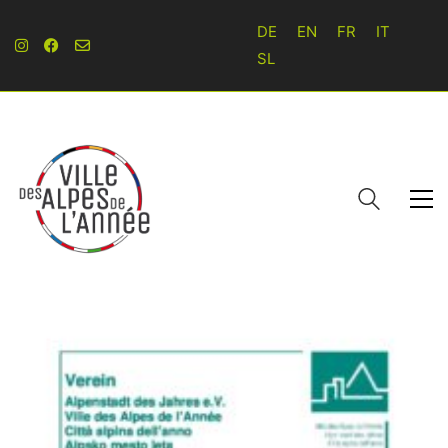
DE
EN
FR
IT
SL