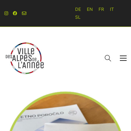
DE
EN
FR
IT
SL