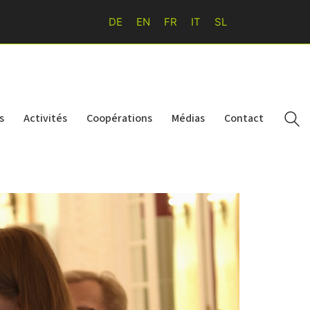
DE
EN
FR
IT
SL
s
Activités
Coopérations
Médias
Contact