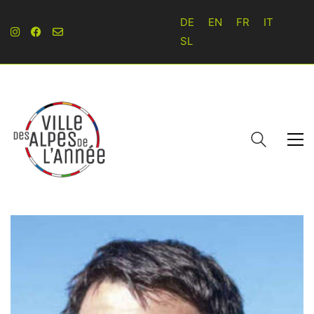
DE
EN
FR
IT
SL