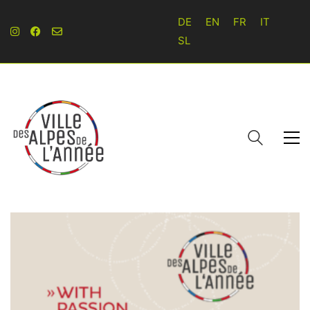
DE
EN
FR
IT
SL