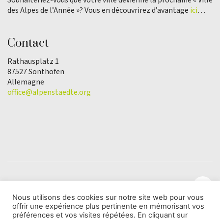
des Alpes de l’Année »? Vous en découvrirez d’avantage
ici
…
Contact
Rathausplatz 1
87527 Sonthofen
Allemagne
office@alpenstaedte.org
Nous utilisons des cookies sur notre site web pour vous
offrir une expérience plus pertinente en mémorisant vos
© Copyright 2025 | L'association Ville des Alpes de
préférences et vos visites répétées. En cliquant sur
l'Année |
Protection des données