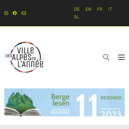
DE
EN
FR
IT
SL