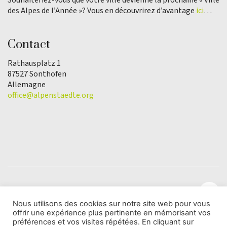
des Alpes de l’Année »? Vous en découvrirez d’avantage
ici
…
Contact
Rathausplatz 1
87527 Sonthofen
Allemagne
office@alpenstaedte.org
Nous utilisons des cookies sur notre site web pour vous
offrir une expérience plus pertinente en mémorisant vos
© Copyright 2025 | L'association Ville des Alpes de
préférences et vos visites répétées. En cliquant sur
l'Année |
Protection des données