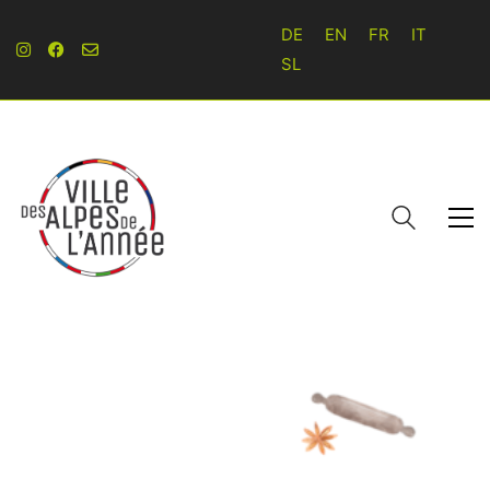
DE
EN
FR
IT
SL