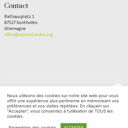
Contact
Rathausplatz 1
87527 Sonthofen
Allemagne
office@alpenstaedte.org
Nous utilisons des cookies sur notre site web pour vous
offrir une expérience plus pertinente en mémorisant vos
© Copyright 2025 | L'association Ville des Alpes de
préférences et vos visites répétées. En cliquant sur
l'Année |
Protection des données
"Accepter", vous consentez à l'utilisation de TOUS les
cookies.
Paramètres des cookies
ACCEPTER