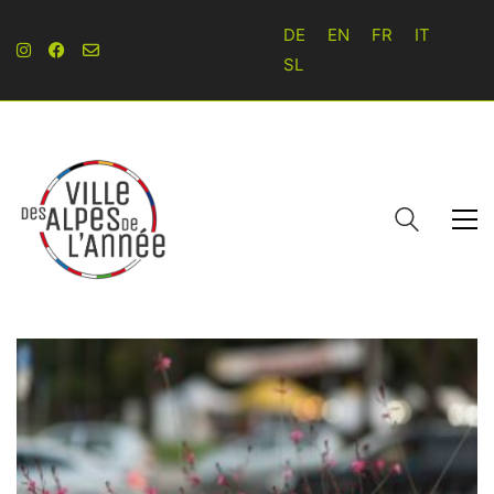
DE
EN
FR
IT
SL