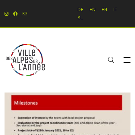
DE
EN
FR
IT
SL