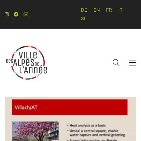
DE
EN
FR
IT
SL