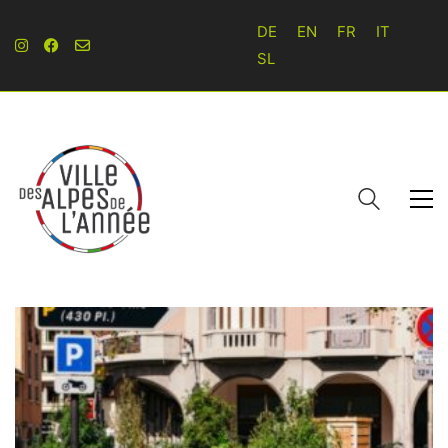
DE
EN
FR
IT
SL