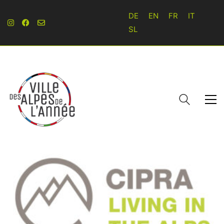
DE
EN
FR
IT
SL