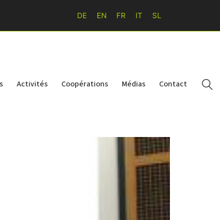
DE
EN
FR
IT
SL
s
Activités
Coopérations
Médias
Contact