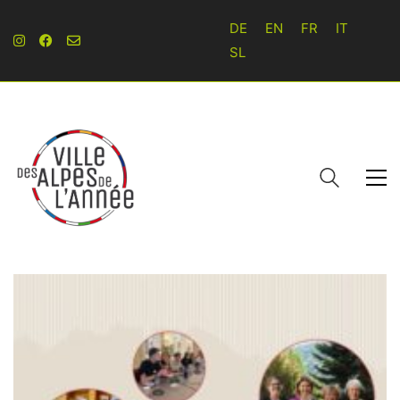
DE
EN
FR
IT
SL