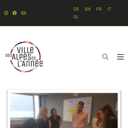
DE
EN
FR
IT
SL