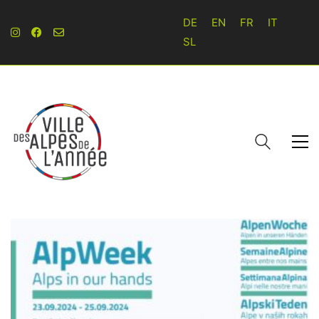
DE
EN
FR
IT
SL