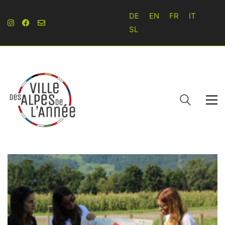
DE
EN
FR
IT
SL