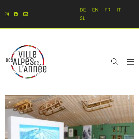
DE
EN
FR
IT
SL