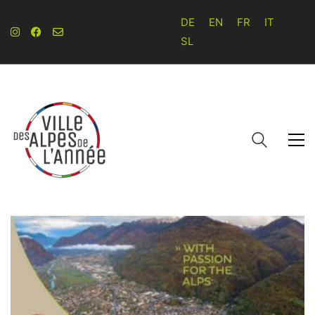
DE
EN
FR
IT
SL