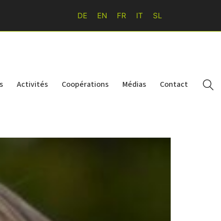
DE
EN
FR
IT
SL
s
Activités
Coopérations
Médias
Contact