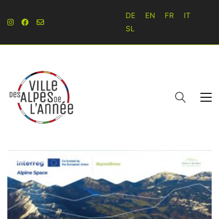
DE
EN
FR
IT
SL