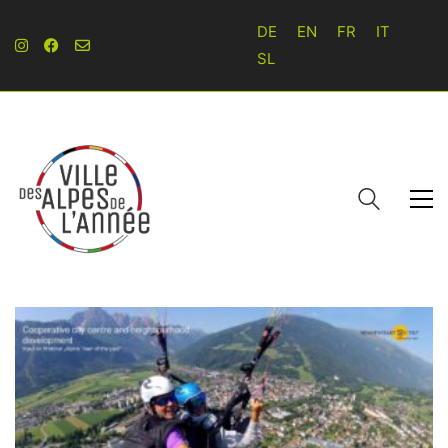
DE
EN
FR
IT
SL