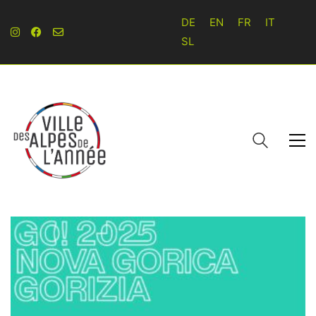
DE
EN
FR
IT
SL