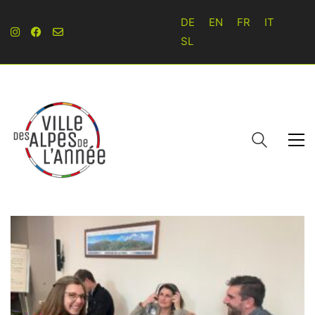
DE
EN
FR
IT
SL