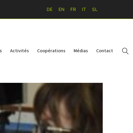
DE
EN
FR
IT
SL
s
Activités
Coopérations
Médias
Contact