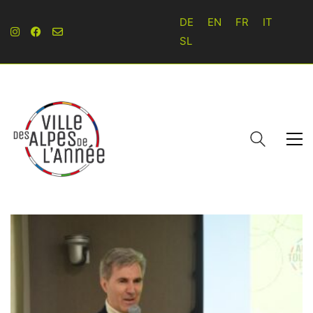
DE
EN
FR
IT
SL