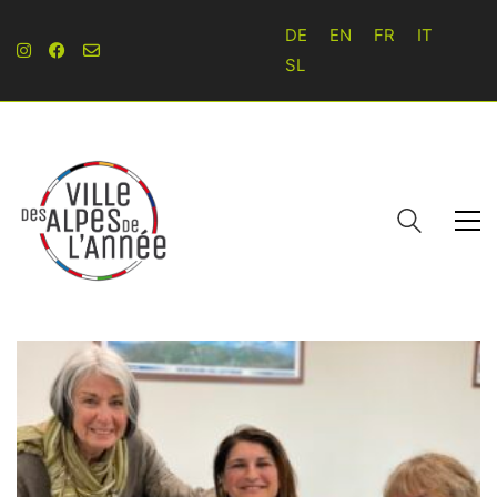
DE
EN
FR
IT
SL