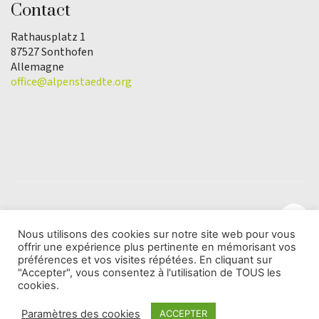
Contact
Rathausplatz 1
87527 Sonthofen
Allemagne
office@alpenstaedte.org
Nous utilisons des cookies sur notre site web pour vous
offrir une expérience plus pertinente en mémorisant vos
© Copyright 2025 | L'association Ville des Alpes de
préférences et vos visites répétées. En cliquant sur
l'Année |
Protection des données
"Accepter", vous consentez à l'utilisation de TOUS les
cookies.
Paramètres des cookies
ACCEPTER