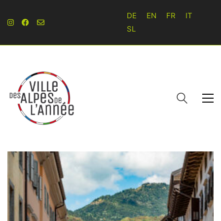
DE
EN
FR
IT
SL