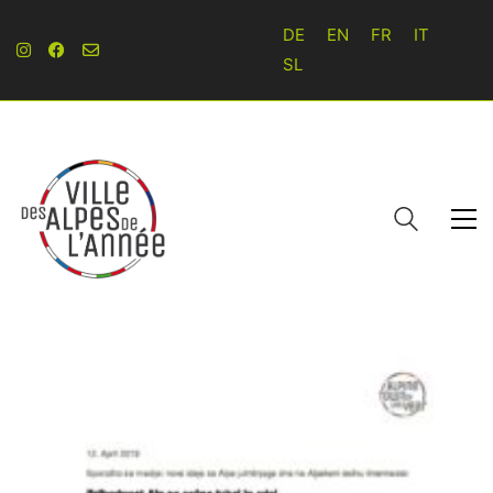
DE
EN
FR
IT
SL